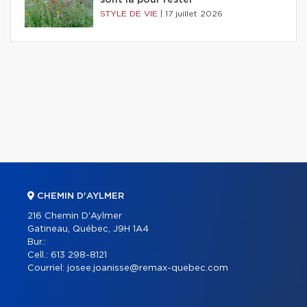
sont là pour rester
STYLE DE VIE
|
17 juillet 2026
CHEMIN D'AYLMER
216 Chemin D'Aylmer
Gatineau, Québec, J9H 1A4
Bur.:
Cell.:
613 298-8121
Courriel:
josee.joanisse@remax-quebec.com