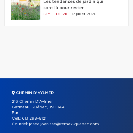
Les tendances de jardin qui
sont là pour rester
STYLE DE VIE
|
17 juillet 2026
CHEMIN D'AYLMER
216 Chemin D'Aylmer
Gatineau, Québec, J9H 1A4
Bur.:
Cell.:
613 298-8121
Courriel:
josee.joanisse@remax-quebec.com