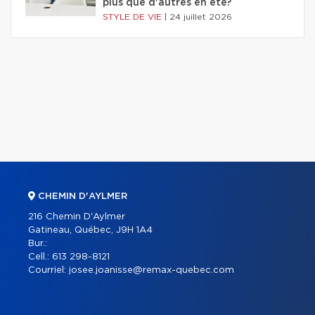
plus que d'autres en été?
STYLE DE VIE
|
24 juillet 2026
CHEMIN D'AYLMER
216 Chemin D'Aylmer
Gatineau, Québec, J9H 1A4
Bur.:
Cell.:
613 298-8121
Courriel:
josee.joanisse@remax-quebec.com