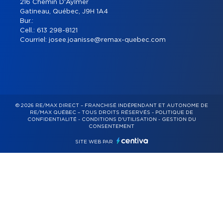
216 Chemin D'Aylmer
Gatineau, Québec, J9H 1A4
Bur.:
Cell.:
613 298-8121
Courriel:
josee.joanisse@remax-quebec.com
© 2026 RE/MAX DIRECT – FRANCHISÉ INDÉPENDANT ET AUTONOME DE
RE/MAX QUÉBEC – TOUS DROITS RÉSERVÉS -
POLITIQUE DE
CONFIDENTIALITÉ
-
CONDITIONS D'UTILISATION
-
GESTION DU
CONSENTEMENT
SITE WEB PAR